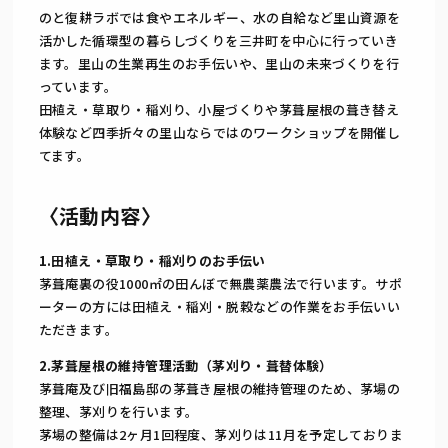
のと復耕ラボでは食やエネルギー、水の自給など里山資源を
活かした循環型の暮らしづくりを三井町を中心に行っていき
ます。里山の生業再生のお手伝いや、里山の未来づくりを行
っています。
田植え・草取り・稲刈り、小屋づくりや茅葺屋根の葺き替え
体験など四季折々の里山ならではのワークショップを開催し
てます。
〈活動内容〉
1.田植え・草取り・稲刈りのお手伝い
茅葺庵裏の役1000㎡の田んぼで無農薬農法で行います。サポ
ーターの方には田植え・稲刈・脱穀などの作業をお手伝いい
ただきます。
2.茅葺屋根の維持管理活動（茅刈り・葺替体験）
茅葺庵及び旧福島邸の茅葺き屋根の維持管理のため、茅場の
整理、茅刈りを行います。
茅場の整備は2ヶ月1回程度、茅刈りは11月を予定しておりま