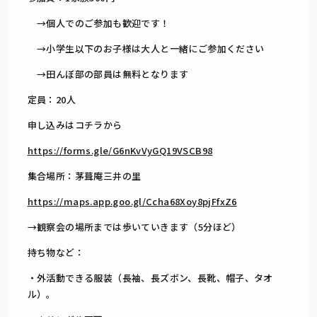
→個人でのご参加も歓迎です！
→小学生以下のお子様は大人と一緒にご参加ください
→田んぼ部の部員は無料となります
定員：20人
申し込みはコチラから
https://forms.gle/G6nKvVyGQ19VSCB98
集合場所：茅葺庵三井の里
https://maps.app.goo.gl/Ccha68Xoy8pjFfxZ6
→観察会の場所までは歩いていきます（5分ほど）
持ち物など：
・外活動できる服装（長袖、長ズボン、長靴、帽子、タオ
ル）。